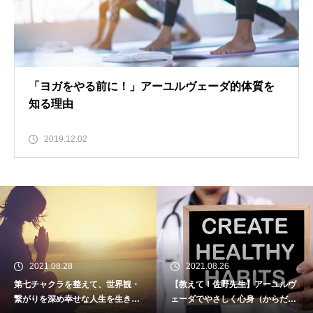
「ヨガをやる前に！」アーユルヴェーダ的体質を
知る理由
2019.12.02
2021.08.26
2021.08.22
観・
【教えて！佐野先生】アーユルヴ
第六チャクラを整えてイマジ
き
ェーダでやさしく心身（からだ）
ションと直観力〜チャクラを