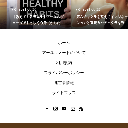
2021.08.26
2021.08.22
【教えて！佐野先生】アーユルヴ
第六チャクラを整えてイマジネー
ェーダでやさしく心身（からだ）
ションと直観力〜チャクラを整え
を整えよう Vol.6
て心も体も豊かになろう！
ホーム
アーユルノートについて
利用規約
プライバシーポリシー
運営者情報
サイトマップ