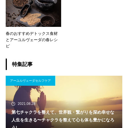
春のおすすめデトックス食材
とアーユルヴェーダの春レシ
ピ
特集記事
アーユルヴェーダセルフケア
2021.08.28
第七チャクラを整えて、世界観・繋がりを深め幸せな
人生を生きる〜チャクラを整えて心も体も豊かになろ
う!