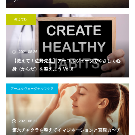
教えてDr.
2021.08.26
【教えて！佐野先生】アーユルヴェーダでやさしく心
身（からだ）を整えよう Vol.6
アーユルヴェーダセルフケア
2021.08.22
第六チャクラを整えてイマジネーションと直観力〜チ