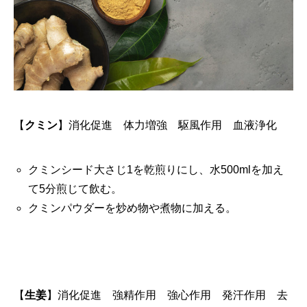
【
クミン
】
消化促進 体力増強 駆風作用 血液浄化
クミンシード大さじ1を乾煎りにし、水500mlを加え
て5分煎じて飲む。
クミンパウダーを炒め物や煮物に加える。
【
生姜
】
消化促進 強精作用 強心作用 発汗作用 去