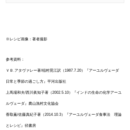
※レシピ画像：著者撮影
参考資料：
ＶＢ.アタヴァレー著/稲村晃江訳（1987.7.20）『アーユルヴェーダ
日常と季節の過ごし方』平河出版社
上馬場和夫/西川眞知子著（2002.5.10）『インドの生命の化学アーユ
ルヴェーダ』農山漁村文化協会
香取薫/佐藤真紀子著（2014.10.3）『アーユルヴェーダ食事法 理論
とレシピ』径書房