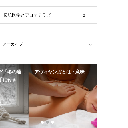
伝統医学とアロマテラピー
2
アーカイブ
アヴィヤンガとは・意味
精油の正し
うときの注