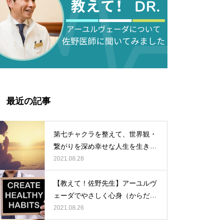
最近の記事
第七チャクラを整えて、世界観・
繋がりを深め幸せな人生を生き
る〜チャクラを整えて心も体も豊
2021.08.28
かになろう!
【教えて！佐野先生】アーユルヴ
ェーダでやさしく心身（からだ）
を整えよう Vol.6
2021.08.26