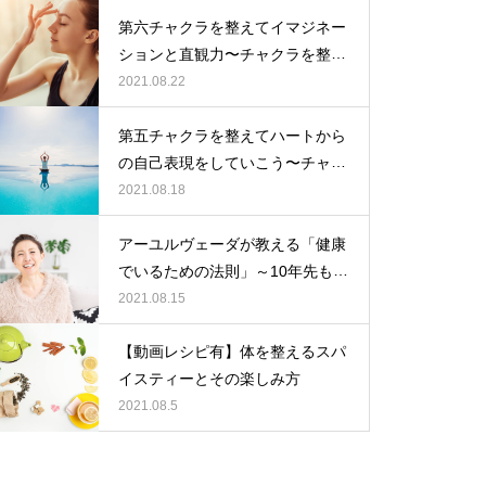
第六チャクラを整えてイマジネー
ションと直観力〜チャクラを整え
て心も体も豊かになろう！
2021.08.22
第五チャクラを整えてハートから
の自己表現をしていこう〜チャク
ラを整えて心も体も豊かになろ
2021.08.18
う！
アーユルヴェーダが教える「健康
でいるための法則」～10年先も元
気で過ごす方法をご紹介
2021.08.15
【動画レシピ有】体を整えるスパ
イスティーとその楽しみ方
2021.08.5